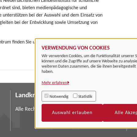
Niedersächsischen Landesinstituts für schulische
ordnet sind, bieten medienpädagogische und
e unterstützen bei der Auswahl und dem Einsatz von
leiten bei der Entwicklung sowie Umsetzung von
rum finden Sie unter:
VERWENDUNG VON COOKIES
Wir verwenden Cookies, um die Funktionalität unserer S
können und die Zugriffe auf unsere Webseite zu analysi
weiteren Daten zusammen, die Sie ihnen bereitgestell
haben.
Mehr erfahren
Landkreis Göttingen
I
Notwendig
Statistik
Da
Alle Rechte vorbehalten
Auswahl erlauben
Alle Akze
Ba