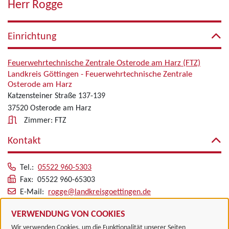
Herr Rogge
Einrichtung
Feuerwehrtechnische Zentrale Osterode am Harz (FTZ)
Landkreis Göttingen - Feuerwehrtechnische Zentrale
Osterode am Harz
Katzensteiner Straße 137-139
37520 Osterode am Harz
Zimmer: FTZ
Kontakt
Tel.:
05522 960-5303
Fax: 05522 960-65303
E-Mail:
rogge@landkreisgoettingen.de
Alle zugeordneten Einrichtungen
VERWENDUNG VON COOKIES
Wir verwenden Cookies, um die Funktionalität unserer Seiten