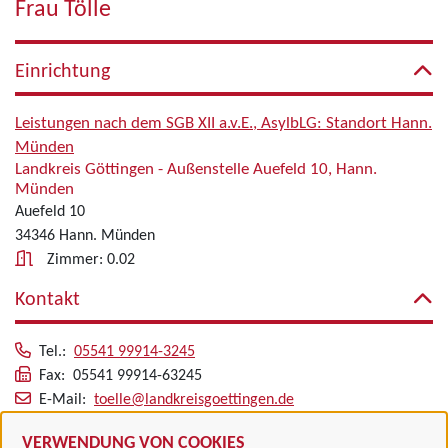
Frau Tölle
Einrichtung
Leistungen nach dem SGB XII a.v.E., AsylbLG: Standort Hann.
Münden
Landkreis Göttingen - Außenstelle Auefeld 10, Hann.
Münden
Auefeld 10
34346 Hann. Münden
Zimmer: 0.02
Kontakt
Tel.:
05541 99914-3245
Fax: 05541 99914-63245
E-Mail:
toelle@landkreisgoettingen.de
Alle zugeordneten Einrichtungen
VERWENDUNG VON COOKIES