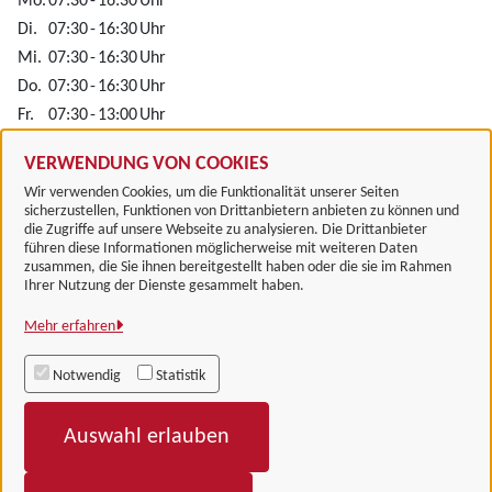
Mo.
07:30
-
16:30
Uhr
Di.
07:30
-
16:30
Uhr
Mi.
07:30
-
16:30
Uhr
Do.
07:30
-
16:30
Uhr
Fr.
07:30
-
13:00
Uhr
Alle zugeordneten Einrichtungen
VERWENDUNG VON COOKIES
Wir verwenden Cookies, um die Funktionalität unserer Seiten
sicherzustellen, Funktionen von Drittanbietern anbieten zu können und
die Zugriffe auf unsere Webseite zu analysieren. Die Drittanbieter
führen diese Informationen möglicherweise mit weiteren Daten
zusammen, die Sie ihnen bereitgestellt haben oder die sie im Rahmen
Landkreis Göttingen
Ihrer Nutzung der Dienste gesammelt haben.
Mehr erfahren
Alle Rechte vorbehalten
Notwendig
Statistik
Impressum
Auswahl erlauben
Datenschutzerklärung