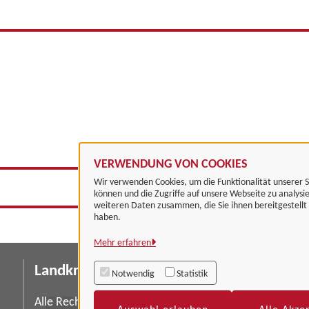
VERWENDUNG VON COOKIES
Wir verwenden Cookies, um die Funktionalität unserer S
können und die Zugriffe auf unsere Webseite zu analysi
weiteren Daten zusammen, die Sie ihnen bereitgestell
haben.
Mehr erfahren
Landkreis Göttingen
I
Notwendig
Statistik
Da
Alle Rechte vorbehalten