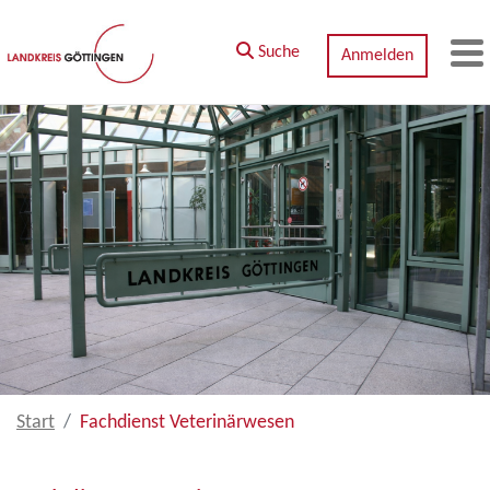
Zum Hauptinhalt springen
Suche
Anmelden
M
Start
Fachdienst Veterinärwesen