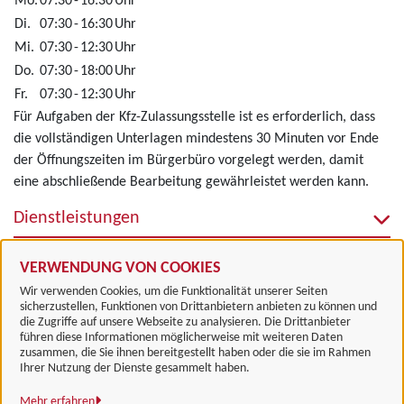
Mo.
07:30
-
16:30
Uhr
Di.
07:30
-
16:30
Uhr
Mi.
07:30
-
12:30
Uhr
Do.
07:30
-
18:00
Uhr
Fr.
07:30
-
12:30
Uhr
Für Aufgaben der Kfz-Zulassungsstelle ist es erforderlich, dass
die vollständigen Unterlagen mindestens 30 Minuten vor Ende
der Öffnungszeiten im Bürgerbüro vorgelegt werden, damit
eine abschließende Bearbeitung gewährleistet werden kann.
Dienstleistungen
Alle zugeordneten Einrichtungen
VERWENDUNG VON COOKIES
Wir verwenden Cookies, um die Funktionalität unserer Seiten
sicherzustellen, Funktionen von Drittanbietern anbieten zu können und
die Zugriffe auf unsere Webseite zu analysieren. Die Drittanbieter
führen diese Informationen möglicherweise mit weiteren Daten
zusammen, die Sie ihnen bereitgestellt haben oder die sie im Rahmen
Landkreis Göttingen
Ihrer Nutzung der Dienste gesammelt haben.
Mehr erfahren