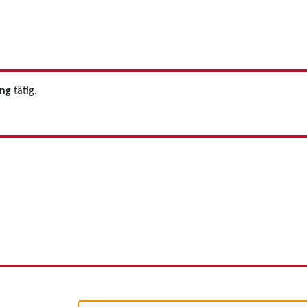
ung
tätig.