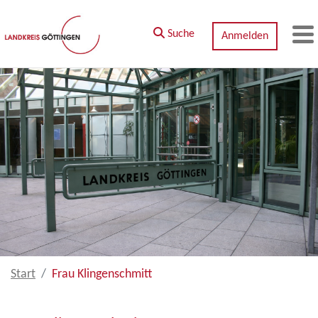
Zum Hauptinhalt springen
Suche
Anmelden
M
Start
Frau Klingenschmitt