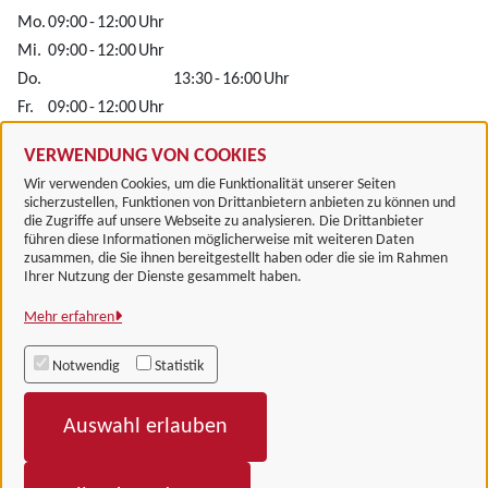
Mo.
09:00
-
12:00
Uhr
Mi.
09:00
-
12:00
Uhr
Do.
13:30
-
16:00
Uhr
Fr.
09:00
-
12:00
Uhr
Alle zugeordneten Einrichtungen
VERWENDUNG VON COOKIES
Wir verwenden Cookies, um die Funktionalität unserer Seiten
sicherzustellen, Funktionen von Drittanbietern anbieten zu können und
die Zugriffe auf unsere Webseite zu analysieren. Die Drittanbieter
führen diese Informationen möglicherweise mit weiteren Daten
zusammen, die Sie ihnen bereitgestellt haben oder die sie im Rahmen
Landkreis Göttingen
Ihrer Nutzung der Dienste gesammelt haben.
Mehr erfahren
Alle Rechte vorbehalten
Notwendig
Statistik
Impressum
Auswahl erlauben
Datenschutzerklärung