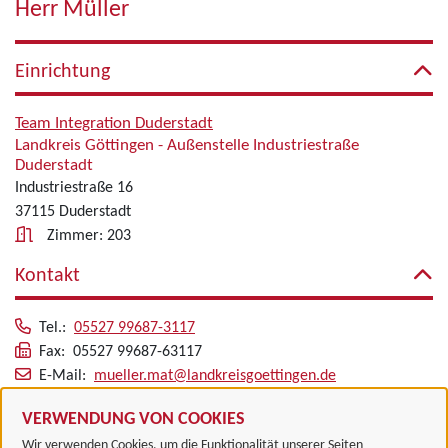
Herr Müller
Einrichtung
Team Integration Duderstadt
Landkreis Göttingen - Außenstelle Industriestraße
Duderstadt
Industriestraße 16
37115 Duderstadt
Zimmer: 203
Kontakt
Tel.:
05527 99687-3117
Fax: 05527 99687-63117
E-Mail:
mueller.mat@landkreisgoettingen.de
Alle zugeordneten Einrichtungen
VERWENDUNG VON COOKIES
Wir verwenden Cookies, um die Funktionalität unserer Seiten