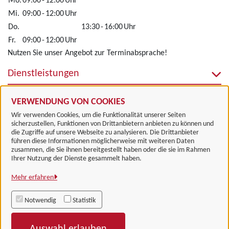
Mo.
09:00
-
12:00
Uhr
Mi.
09:00
-
12:00
Uhr
Do.
13:30
-
16:00
Uhr
Fr.
09:00
-
12:00
Uhr
Nutzen Sie unser Angebot zur Terminabsprache!
Dienstleistungen
Alle zugeordneten Einrichtungen
VERWENDUNG VON COOKIES
Wir verwenden Cookies, um die Funktionalität unserer Seiten
sicherzustellen, Funktionen von Drittanbietern anbieten zu können und
die Zugriffe auf unsere Webseite zu analysieren. Die Drittanbieter
führen diese Informationen möglicherweise mit weiteren Daten
zusammen, die Sie ihnen bereitgestellt haben oder die sie im Rahmen
Landkreis Göttingen
Ihrer Nutzung der Dienste gesammelt haben.
Mehr erfahren
Alle Rechte vorbehalten
Notwendig
Statistik
Impressum