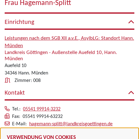
Frau Hagemann-Splitt
Einrichtung
Leistungen nach dem SGB XII a.v.E., AsylbLG: Standort Hann.
Münden
Landkreis Göttingen - Außenstelle Auefeld 10, Hann.
Münden
Auefeld 10
34346 Hann. Münden
Zimmer: 008
Kontakt
Tel.:
05541 99914-3232
Fax: 05541 99914-63232
E-Mail:
hagemann-splitt@landkreisgoettingen.de
Alle zugeordneten Einrichtungen
VERWENDUNG VON COOKIES