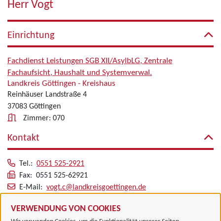
Herr Vogt
Einrichtung
Fachdienst Leistungen SGB XII/AsylbLG, Zentrale
Fachaufsicht, Haushalt und Systemverwal.
Landkreis Göttingen - Kreishaus
Reinhäuser Landstraße 4
37083 Göttingen
Zimmer: 070
Kontakt
Tel.:
0551 525-2921
Fax: 0551 525-62921
E-Mail:
vogt.c@landkreisgoettingen.de
Alle zugeordneten Einrichtungen
VERWENDUNG VON COOKIES