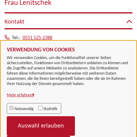
Frau Lenitschek
Kontakt
Tel.:
0551 525-2388
Fax: 0551 525-62388
VERWENDUNG VON COOKIES
E-Mail:
lenitschek@landkreisgoettingen.de
Wir verwenden Cookies, um die Funktionalität unserer Seiten
sicherzustellen, Funktionen von Drittanbietern anbieten zu können und
die Zugriffe auf unsere Webseite zu analysieren. Die Drittanbieter
führen diese Informationen möglicherweise mit weiteren Daten
zusammen, die Sie ihnen bereitgestellt haben oder die sie im Rahmen
Landkreis Göttingen
Ihrer Nutzung der Dienste gesammelt haben.
Mehr erfahren
Alle Rechte vorbehalten
Notwendig
Statistik
Impressum
Auswahl erlauben
Datenschutzerklärung