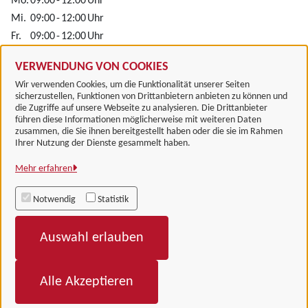
Mo.
09:00
-
12:00
Uhr
Mi.
09:00
-
12:00
Uhr
Fr.
09:00
-
12:00
Uhr
Alle zugeordneten Einrichtungen
VERWENDUNG VON COOKIES
Wir verwenden Cookies, um die Funktionalität unserer Seiten
sicherzustellen, Funktionen von Drittanbietern anbieten zu können und
die Zugriffe auf unsere Webseite zu analysieren. Die Drittanbieter
führen diese Informationen möglicherweise mit weiteren Daten
zusammen, die Sie ihnen bereitgestellt haben oder die sie im Rahmen
Landkreis Göttingen
Ihrer Nutzung der Dienste gesammelt haben.
Mehr erfahren
Alle Rechte vorbehalten
Notwendig
Statistik
Impressum
Auswahl erlauben
Datenschutzerklärung
Barrierefreiheit
Alle Akzeptieren