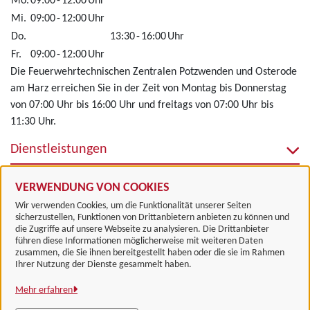
Mo.
09:00
-
12:00
Uhr
Mi.
09:00
-
12:00
Uhr
Do.
13:30
-
16:00
Uhr
Fr.
09:00
-
12:00
Uhr
Die Feuerwehrtechnischen Zentralen Potzwenden und Osterode
am Harz erreichen Sie in der Zeit von Montag bis Donnerstag
von 07:00 Uhr bis 16:00 Uhr und freitags von 07:00 Uhr bis
11:30 Uhr.
Dienstleistungen
Alle zugeordneten Einrichtungen
VERWENDUNG VON COOKIES
Wir verwenden Cookies, um die Funktionalität unserer Seiten
sicherzustellen, Funktionen von Drittanbietern anbieten zu können und
die Zugriffe auf unsere Webseite zu analysieren. Die Drittanbieter
führen diese Informationen möglicherweise mit weiteren Daten
zusammen, die Sie ihnen bereitgestellt haben oder die sie im Rahmen
Landkreis Göttingen
Ihrer Nutzung der Dienste gesammelt haben.
Mehr erfahren
Alle Rechte vorbehalten