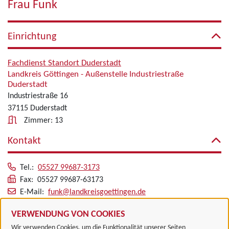
Frau Funk
Einrichtung
Fachdienst Standort Duderstadt
Landkreis Göttingen - Außenstelle Industriestraße
Duderstadt
Industriestraße 16
37115 Duderstadt
Zimmer: 13
Kontakt
Tel.:
05527 99687-3173
Fax: 05527 99687-63173
E-Mail:
funk@landkreisgoettingen.de
Alle zugeordneten Einrichtungen
VERWENDUNG VON COOKIES
Wir verwenden Cookies, um die Funktionalität unserer Seiten