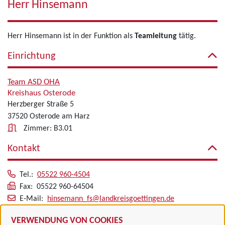
Herr Hinsemann
Herr Hinsemann ist in der Funktion als
Teamleitung
tätig.
Einrichtung
Team ASD OHA
Kreishaus Osterode
Herzberger Straße 5
37520 Osterode am Harz
Zimmer: B3.01
Kontakt
Tel.:
05522 960-4504
Fax: 05522 960-64504
E-Mail:
hinsemann_fs@landkreisgoettingen.de
Alle zugeordneten Einrichtungen
VERWENDUNG VON COOKIES