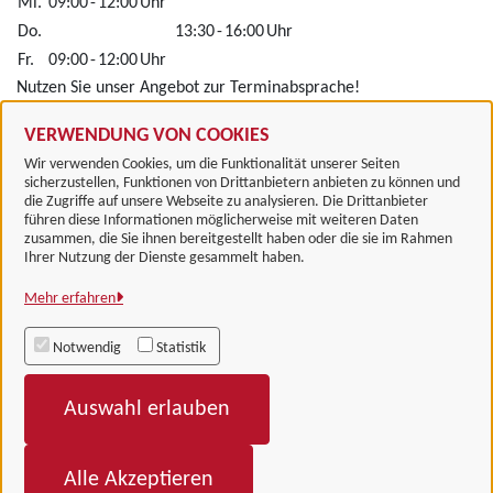
Mi.
09:00
-
12:00
Uhr
Do.
13:30
-
16:00
Uhr
Fr.
09:00
-
12:00
Uhr
Nutzen Sie unser Angebot zur Terminabsprache!
Alle zugeordneten Einrichtungen
VERWENDUNG VON COOKIES
Wir verwenden Cookies, um die Funktionalität unserer Seiten
sicherzustellen, Funktionen von Drittanbietern anbieten zu können und
die Zugriffe auf unsere Webseite zu analysieren. Die Drittanbieter
führen diese Informationen möglicherweise mit weiteren Daten
zusammen, die Sie ihnen bereitgestellt haben oder die sie im Rahmen
Landkreis Göttingen
Ihrer Nutzung der Dienste gesammelt haben.
Mehr erfahren
Alle Rechte vorbehalten
Notwendig
Statistik
Impressum
Auswahl erlauben
Datenschutzerklärung
Barrierefreiheit
Alle Akzeptieren