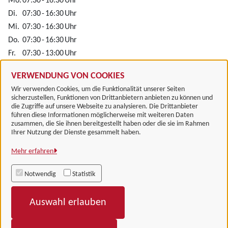
Mo.
07:30
-
16:30
Uhr
Di.
07:30
-
16:30
Uhr
Mi.
07:30
-
16:30
Uhr
Do.
07:30
-
16:30
Uhr
Fr.
07:30
-
13:00
Uhr
Alle zugeordneten Einrichtungen
VERWENDUNG VON COOKIES
Wir verwenden Cookies, um die Funktionalität unserer Seiten
sicherzustellen, Funktionen von Drittanbietern anbieten zu können und
die Zugriffe auf unsere Webseite zu analysieren. Die Drittanbieter
führen diese Informationen möglicherweise mit weiteren Daten
zusammen, die Sie ihnen bereitgestellt haben oder die sie im Rahmen
Landkreis Göttingen
Ihrer Nutzung der Dienste gesammelt haben.
Mehr erfahren
Alle Rechte vorbehalten
Notwendig
Statistik
Impressum
Auswahl erlauben
Datenschutzerklärung