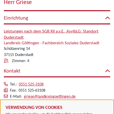
Herr Griese
Einrichtung
Leistungen nach dem SGB XII a.v.E., AsylbLG: Standort
Duderstadt
Landkreis Göttingen - Fachbereich Soziales Duderstadt
Schützenring 14
37115 Duderstadt
Zimmer: 4
Kontakt
Tel.:
0551 525-3108
Fax: 0551 525-63108
E-Mail:
griese@landkreisgoettingen.de
Alle zugeordneten Einrichtungen
VERWENDUNG VON COOKIES