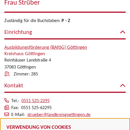
Frau Strüber
Zuständig für die Buchstaben:
P - Z
Einrichtung
Ausbildungsförderung (BAföG) Göttingen
Kreishaus Göttingen
Reinhäuser Landstraße 4
37083 Göttingen
Zimmer: 285
Kontakt
Tel.:
0551 525-2295
Fax: 0551 525-62295
E-Mail:
strueber@landkreisgoettingen.de
Alle zugeordneten Einrichtungen
VERWENDUNG VON COOKIES