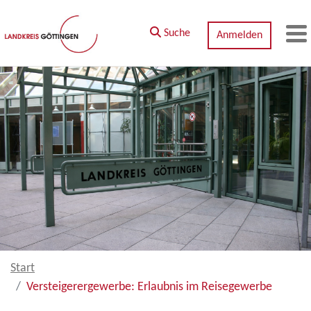
Zum Hauptinhalt springen
Suche
Anmelden
M
Start
Versteigerergewerbe: Erlaubnis im Reisegewerbe