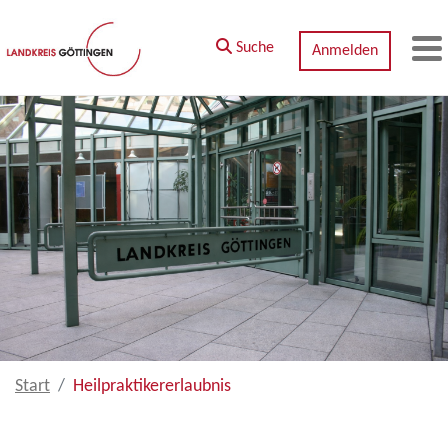
Zum Hauptinhalt springen
Suche
Anmelden
M
Start
Heilpraktikererlaubnis