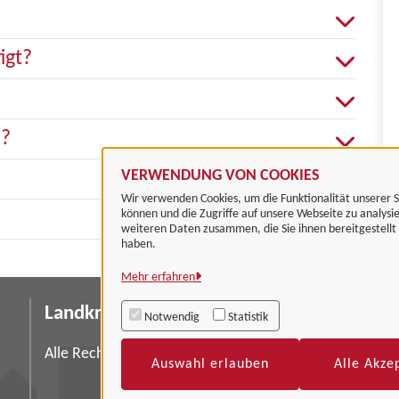
igt?
n?
VERWENDUNG VON COOKIES
Wir verwenden Cookies, um die Funktionalität unserer S
können und die Zugriffe auf unsere Webseite zu analysi
weiteren Daten zusammen, die Sie ihnen bereitgestell
haben.
Mehr erfahren
Landkreis Göttingen
I
Notwendig
Statistik
Da
Alle Rechte vorbehalten
Auswahl erlauben
Alle Akze
Ba