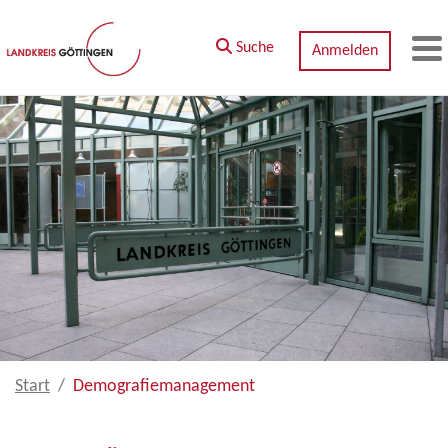
Zum Hauptinhalt springen
Suche
Anmelden
M
Start
Demografiemanagement