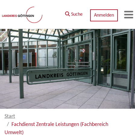
Zum Hauptinhalt springen
Suche
Anmelden
M
Start
Fachdienst Zentrale Leistungen (Fachbereich
Umwelt)