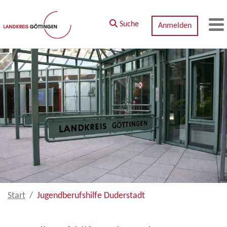
Zum Hauptinhalt springen
Suche
Anmelden
M
Start
Jugendberufshilfe Duderstadt