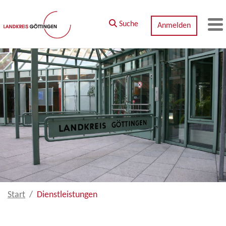
Zum Hauptinhalt springen
Suche
Anmelden
M
Start
Dienstleistungen