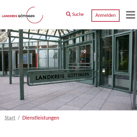
Zum Hauptinhalt springen
Suche
Anmelden
M
Start
Dienstleistungen