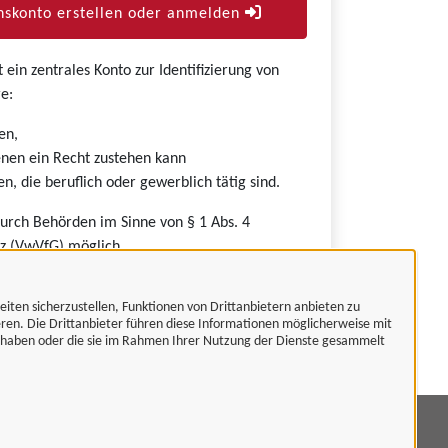
skonto erstellen oder anmelden
ein zentrales Konto zur Identifizierung von
e:
en,
nen ein Recht zustehen kann
n, die beruflich oder gewerblich tätig sind.
durch Behörden im Sinne von § 1 Abs. 4
z (VwVfG) möglich.
eiten sicherzustellen, Funktionen von Drittanbietern anbieten zu
eren. Die Drittanbieter führen diese Informationen möglicherweise mit
t haben oder die sie im Rahmen Ihrer Nutzung der Dienste gesammelt
mpressum