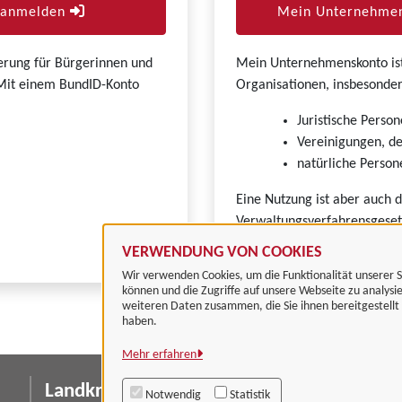
r anmelden
Mein Unternehmen
zierung für Bürgerinnen und
Mein Unternehmenskonto ist 
. Mit einem BundID-Konto
Organisationen, insbesonder
Juristische Person
Vereinigungen, de
natürliche Persone
Eine Nutzung ist aber auch 
Verwaltungsverfahrensgeset
VERWENDUNG VON COOKIES
Wir verwenden Cookies, um die Funktionalität unserer S
können und die Zugriffe auf unsere Webseite zu analysi
weiteren Daten zusammen, die Sie ihnen bereitgestell
haben.
Mehr erfahren
Landkreis Göttingen
I
Notwendig
Statistik