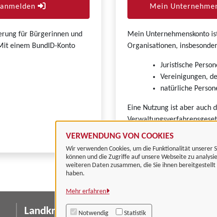
r anmelden
Mein Unternehmen
zierung für Bürgerinnen und
Mein Unternehmenskonto ist 
. Mit einem BundID-Konto
Organisationen, insbesonder
Juristische Person
Vereinigungen, de
natürliche Persone
Eine Nutzung ist aber auch 
Verwaltungsverfahrensgeset
VERWENDUNG VON COOKIES
Wir verwenden Cookies, um die Funktionalität unserer S
können und die Zugriffe auf unsere Webseite zu analysi
weiteren Daten zusammen, die Sie ihnen bereitgestell
haben.
Mehr erfahren
Landkreis Göttingen
I
Notwendig
Statistik