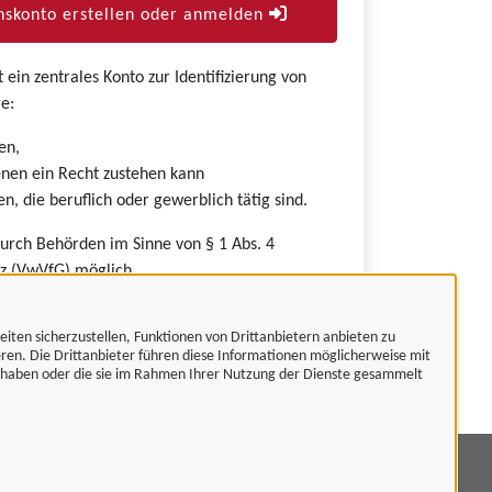
skonto erstellen oder anmelden
ein zentrales Konto zur Identifizierung von
e:
en,
nen ein Recht zustehen kann
n, die beruflich oder gewerblich tätig sind.
durch Behörden im Sinne von § 1 Abs. 4
z (VwVfG) möglich.
eiten sicherzustellen, Funktionen von Drittanbietern anbieten zu
eren. Die Drittanbieter führen diese Informationen möglicherweise mit
t haben oder die sie im Rahmen Ihrer Nutzung der Dienste gesammelt
mpressum