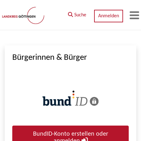
Zum Hauptinhalt springen
Suche
Anmelden
M
Bürgerinnen & Bürger
BundID-Konto erstellen oder