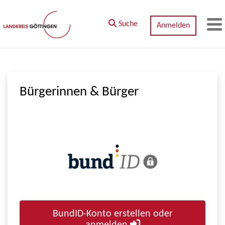
Zum Hauptinhalt springen
Suche
Anmelden
M
Bürgerinnen & Bürger
BundID-Konto erstellen oder