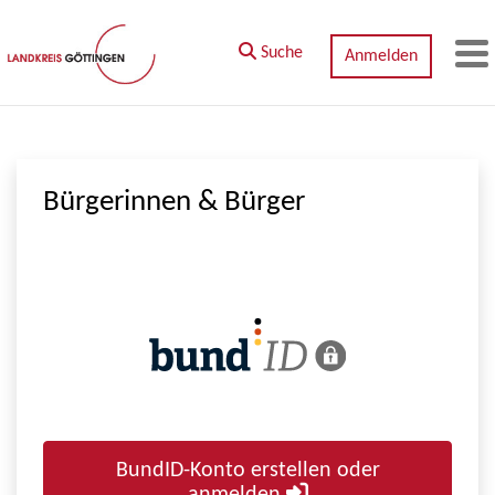
Zum Hauptinhalt springen
Suche
Anmelden
M
Bürgerinnen & Bürger
BundID-Konto erstellen oder