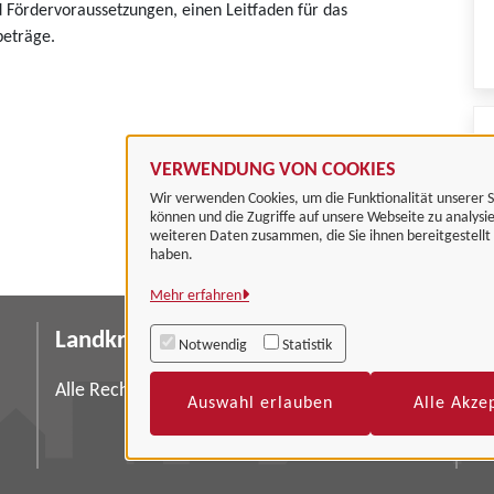
Fördervoraussetzungen, einen Leitfaden für das
beträge.
VERWENDUNG VON COOKIES
Wir verwenden Cookies, um die Funktionalität unserer S
können und die Zugriffe auf unsere Webseite zu analysi
weiteren Daten zusammen, die Sie ihnen bereitgestell
haben.
Mehr erfahren
Landkreis Göttingen
I
Notwendig
Statistik
Da
Alle Rechte vorbehalten
Auswahl erlauben
Alle Akze
Ba