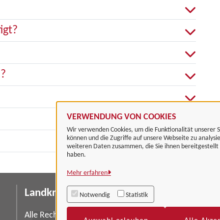
igt?
n?
VERWENDUNG VON COOKIES
Wir verwenden Cookies, um die Funktionalität unserer S
können und die Zugriffe auf unsere Webseite zu analysi
weiteren Daten zusammen, die Sie ihnen bereitgestell
haben.
Mehr erfahren
Landkreis Göttingen
I
Notwendig
Statistik
Da
Alle Rechte vorbehalten