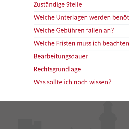
Zuständige Stelle
Welche Unterlagen werden benöt
Welche Gebühren fallen an?
Welche Fristen muss ich beachte
Bearbeitungsdauer
Rechtsgrundlage
Was sollte ich noch wissen?