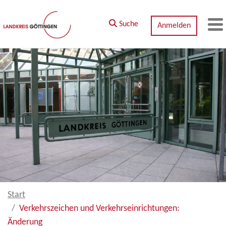
Zum Hauptinhalt springen
Suche
Anmelden
M
Start
Verkehrszeichen und Verkehrseinrichtungen:
Änderung