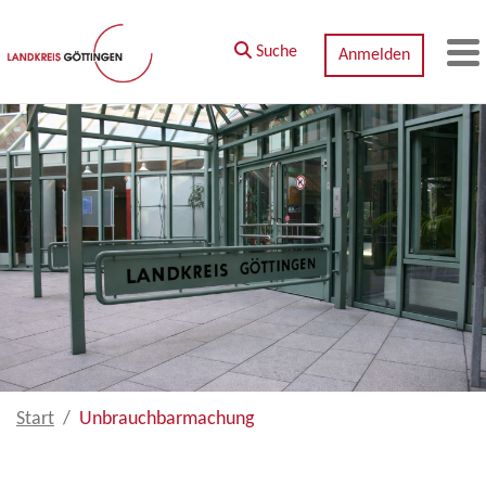
Zum Hauptinhalt springen
Suche
Anmelden
M
Start
Unbrauchbarmachung