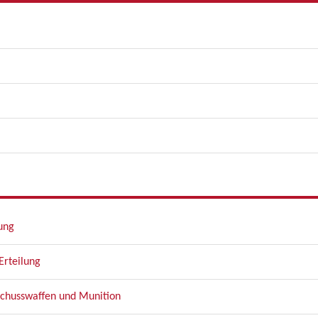
lung
Erteilung
Schusswaffen und Munition