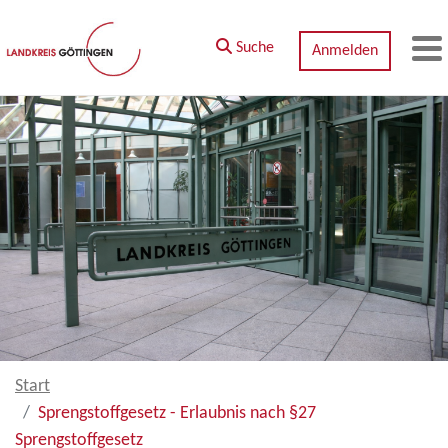
Zum Hauptinhalt springen
Suche
Anmelden
M
Start
Sprengstoffgesetz - Erlaubnis nach §27
Sprengstoffgesetz