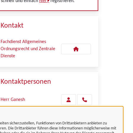
schnell und einfach
hier
registrieren.
Kontakt
Fachdienst Allgemeines
Ordnungsrecht und Zentrale
Dienste
Kontaktpersonen
Herr Ganesh
Teamleitung
eiten sicherzustellen, Funktionen von Drittanbietern anbieten zu
Herr Sindram
eren. Die Drittanbieter führen diese Informationen möglicherweise mit