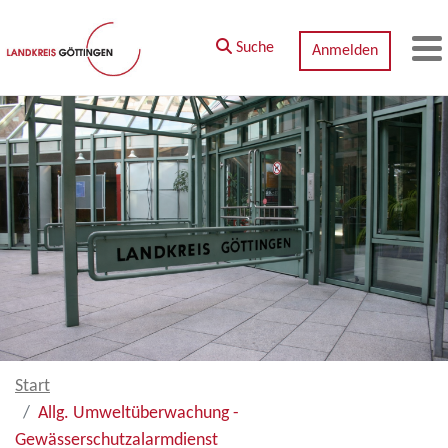
Zum Hauptinhalt springen
Suche
Anmelden
M
Start
Allg. Umweltüberwachung -
Gewässerschutzalarmdienst