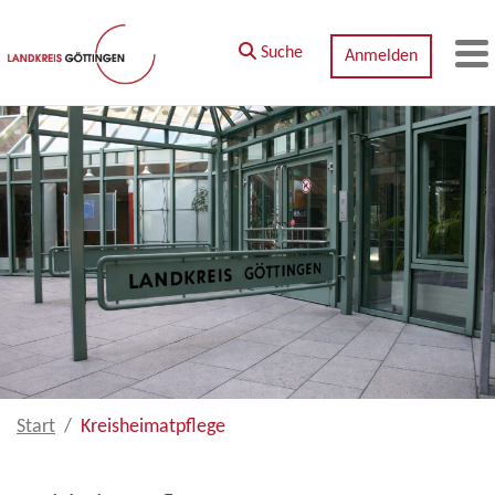
Zum Hauptinhalt springen
Suche
Anmelden
M
Start
Kreisheimatpflege