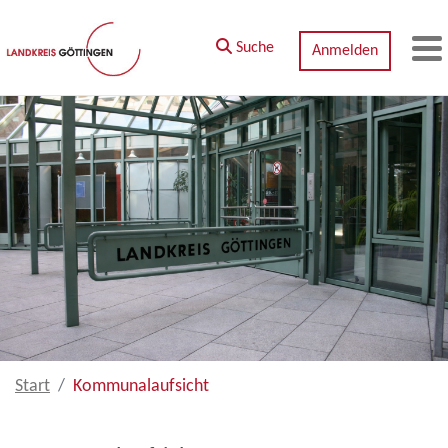
Zum Hauptinhalt springen
Suche
Anmelden
M
Start
Kommunalaufsicht