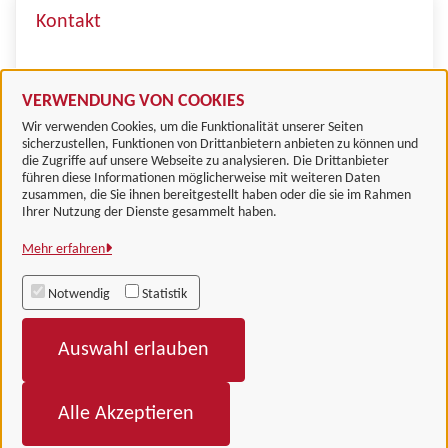
Kontakt
Fachdienst Finanzwesen und
Kommunalaufsicht
VERWENDUNG VON COOKIES
Wir verwenden Cookies, um die Funktionalität unserer Seiten
sicherzustellen, Funktionen von Drittanbietern anbieten zu können und
die Zugriffe auf unsere Webseite zu analysieren. Die Drittanbieter
führen diese Informationen möglicherweise mit weiteren Daten
zusammen, die Sie ihnen bereitgestellt haben oder die sie im Rahmen
Landkreis Göttingen
Ihrer Nutzung der Dienste gesammelt haben.
Mehr erfahren
Alle Rechte vorbehalten
Notwendig
Statistik
Impressum
Auswahl erlauben
Datenschutzerklärung
Barrierefreiheit
Alle Akzeptieren