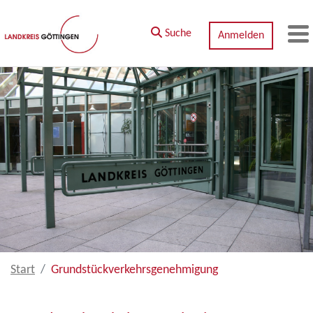
Zum Hauptinhalt springen
Suche
Anmelden
M
Start
Grundstückverkehrsgenehmigung