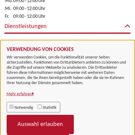
Mo.
09:00
-
12:00
Uhr
Mi.
09:00
-
12:00
Uhr
Fr.
09:00
-
12:00
Uhr
Dienstleistungen
Aktivzentrum des Jobcenters
VERWENDUNG VON COOKIES
Wir verwenden Cookies, um die Funktionalität unserer Seiten
sicherzustellen, Funktionen von Drittanbietern anbieten zu können und
die Zugriffe auf unsere Webseite zu analysieren. Die Drittanbieter
führen diese Informationen möglicherweise mit weiteren Daten
zusammen, die Sie ihnen bereitgestellt haben oder die sie im Rahmen
Landkreis Göttingen
Ihrer Nutzung der Dienste gesammelt haben.
Mehr erfahren
Alle Rechte vorbehalten
Notwendig
Statistik
Impressum
Auswahl erlauben
Datenschutzerklärung