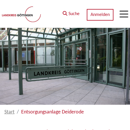
Zum Hauptinhalt springen
Suche
Anmelden
M
Start
Entsorgungsanlage Deiderode