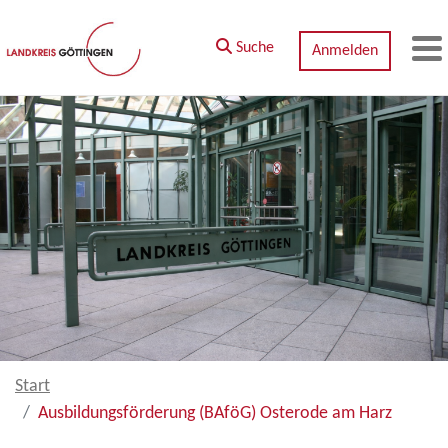
Zum Hauptinhalt springen
Suche
Anmelden
M
Start
Ausbildungsförderung (BAföG) Osterode am Harz