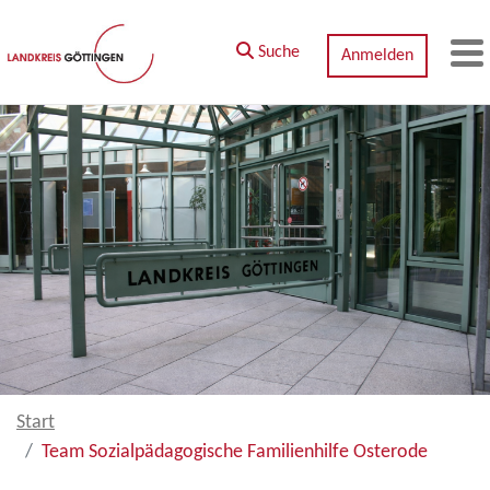
Zum Hauptinhalt springen
Suche
Anmelden
M
Start
Team Sozialpädagogische Familienhilfe Osterode